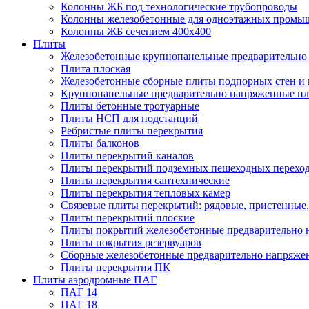
Колонны ЖБ под технологические трубопроводы
Колонны железобетонные для одноэтажных промы
Колонны ЖБ сечением 400х400
Плиты
Железобетонные крупнопанельные предварительно 
Плита плоская
Железобетонные сборные плиты подпорных стен и
Крупнопанельные предварительно напряженные п
Плиты бетонные тротуарные
Плиты НСП для подстанций
Ребристые плиты перекрытия
Плиты балконов
Плиты перекрытий каналов
Плиты перекрытий подземных пешеходных перехо
Плиты перекрытия сантехнические
Плиты перекрытия тепловых камер
Связевые плиты перекрытий: рядовые, пристенные,
Плиты перекрытий плоские
Плиты покрытий железобетонные предварительно н
Плиты покрытия резервуаров
Сборные железобетонные предварительно напряже
Плиты перекрытия ПК
Плиты аэродромные ПАГ
ПАГ 14
ПАГ 18