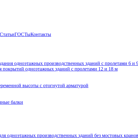
Статьи
ГОСТы
Контакты
здания одноэтажных производственных зданий с пролетами 6 и
 покрытий одноэтажных зданий с пролетами 12 и 18 м
ременной высоты с отогнутой арматурой
нные балки
для одноэтажных производственных зданий без мостовых крано