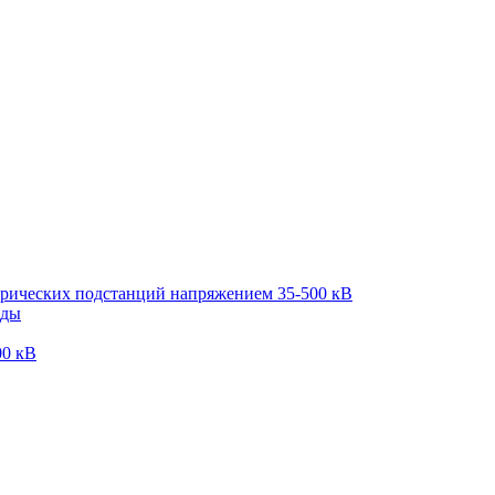
трических подстанций напряжением 35-500 кВ
оды
00 кВ