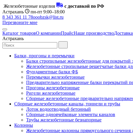
Железобетонные изделия
с доставкой по РФ
Астрахань
пн-пт 9:00–18:00
8 343 361 11 78
ooobzsk@list.ru
Перезвоните мне
Каталог товаров
О компании
Прайс
Наше производство
Доставка
Астрахань
Балки, прогоны и перемычки
Балки стропильные железобетонные для покрытий 
Железобетонные стропильные решетчатые балки для
Фундаментные балки ФБ
Перемычки железобетонные
Предварительно напряженные балки перекрытий пе
Прогоны железобетонные
Ригели железобетонные
Сборные железобетонные предварительно напряже
Сборные железобетонные каналы, тоннели и трубы
Лоток водоотводный бетонный
Сборные одноячейковые элементы каналов
Трубы железобетонные безнапорные
Колонны
Железобетонные колонны прямоугольного сечения 