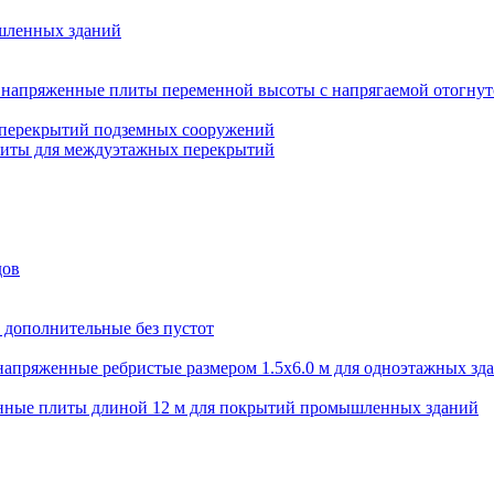
шленных зданий
напряженные плиты переменной высоты с напрягаемой отогнут
 перекрытий подземных сооружений
литы для междуэтажных перекрытий
дов
 дополнительные без пустот
апряженные ребристые размером 1.5х6.0 м для одноэтажных зд
нные плиты длиной 12 м для покрытий промышленных зданий