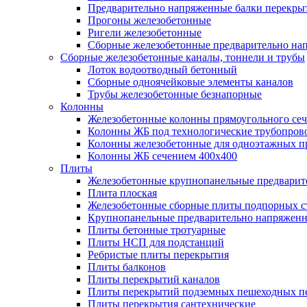
Предварительно напряженные балки перекрыт
Прогоны железобетонные
Ригели железобетонные
Сборные железобетонные предварительно на
Сборные железобетонные каналы, тоннели и трубы
Лоток водоотводный бетонный
Сборные одноячейковые элементы каналов
Трубы железобетонные безнапорные
Колонны
Железобетонные колонны прямоугольного сеч
Колонны ЖБ под технологические трубопров
Колонны железобетонные для одноэтажных 
Колонны ЖБ сечением 400х400
Плиты
Железобетонные крупнопанельные предварит
Плита плоская
Железобетонные сборные плиты подпорных с
Крупнопанельные предварительно напряжен
Плиты бетонные тротуарные
Плиты НСП для подстанций
Ребристые плиты перекрытия
Плиты балконов
Плиты перекрытий каналов
Плиты перекрытий подземных пешеходных п
Плиты перекрытия сантехнические