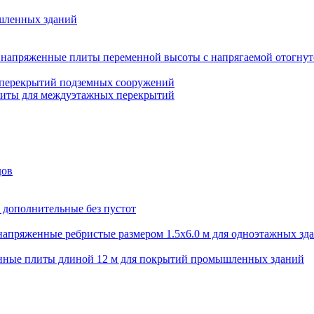
шленных зданий
напряженные плиты переменной высоты с напрягаемой отогнут
 перекрытий подземных сооружений
литы для междуэтажных перекрытий
дов
 дополнительные без пустот
апряженные ребристые размером 1.5х6.0 м для одноэтажных зд
нные плиты длиной 12 м для покрытий промышленных зданий