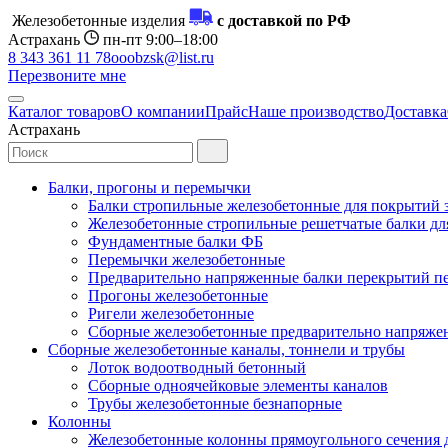
Железобетонные изделия
с доставкой по РФ
Астрахань
пн-пт 9:00–18:00
8 343 361 11 78
ooobzsk@list.ru
Перезвоните мне
Каталог товаров
О компании
Прайс
Наше производство
Доставка
Астрахань
Балки, прогоны и перемычки
Балки стропильные железобетонные для покрытий 
Железобетонные стропильные решетчатые балки для
Фундаментные балки ФБ
Перемычки железобетонные
Предварительно напряженные балки перекрытий пе
Прогоны железобетонные
Ригели железобетонные
Сборные железобетонные предварительно напряже
Сборные железобетонные каналы, тоннели и трубы
Лоток водоотводный бетонный
Сборные одноячейковые элементы каналов
Трубы железобетонные безнапорные
Колонны
Железобетонные колонны прямоугольного сечения 