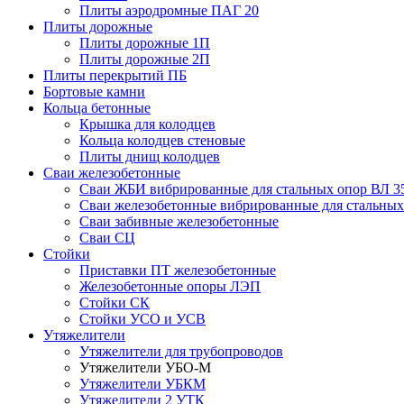
Плиты аэродромные ПАГ 20
Плиты дорожные
Плиты дорожные 1П
Плиты дорожные 2П
Плиты перекрытий ПБ
Бортовые камни
Кольца бетонные
Крышка для колодцев
Кольца колодцев стеновые
Плиты днищ колодцев
Сваи железобетонные
Сваи ЖБИ вибрированные для стальных опор ВЛ 3
Сваи железобетонные вибрированные для стальных
Сваи забивные железобетонные
Сваи СЦ
Стойки
Приставки ПТ железобетонные
Железобетонные опоры ЛЭП
Стойки СК
Стойки УСО и УСВ
Утяжелители
Утяжелители для трубопроводов
Утяжелители УБО-М
Утяжелители УБКМ
Утяжелители 2 УТК