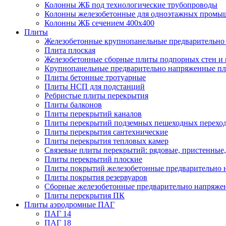
Колонны ЖБ под технологические трубопроводы
Колонны железобетонные для одноэтажных промы
Колонны ЖБ сечением 400х400
Плиты
Железобетонные крупнопанельные предварительно 
Плита плоская
Железобетонные сборные плиты подпорных стен и
Крупнопанельные предварительно напряженные п
Плиты бетонные тротуарные
Плиты НСП для подстанций
Ребристые плиты перекрытия
Плиты балконов
Плиты перекрытий каналов
Плиты перекрытий подземных пешеходных перехо
Плиты перекрытия сантехнические
Плиты перекрытия тепловых камер
Связевые плиты перекрытий: рядовые, пристенные,
Плиты перекрытий плоские
Плиты покрытий железобетонные предварительно н
Плиты покрытия резервуаров
Сборные железобетонные предварительно напряже
Плиты перекрытия ПК
Плиты аэродромные ПАГ
ПАГ 14
ПАГ 18