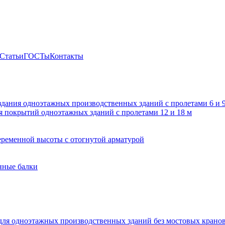
Статьи
ГОСТы
Контакты
здания одноэтажных производственных зданий с пролетами 6 и
 покрытий одноэтажных зданий с пролетами 12 и 18 м
ременной высоты с отогнутой арматурой
нные балки
для одноэтажных производственных зданий без мостовых крано