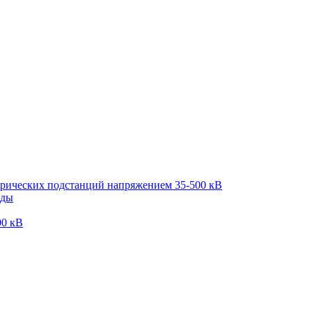
трических подстанций напряжением 35-500 кВ
оды
00 кВ