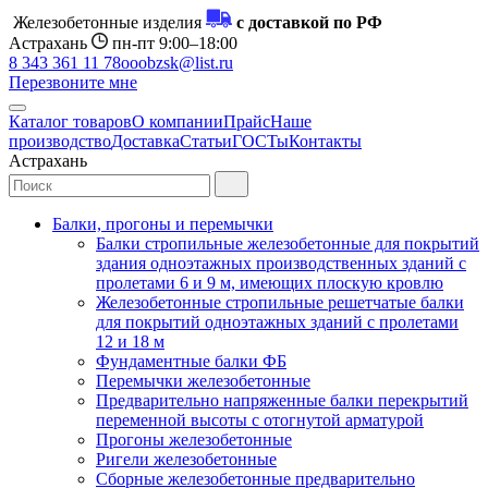
Железобетонные изделия
с доставкой по РФ
Астрахань
пн-пт 9:00–18:00
8 343 361 11 78
ooobzsk@list.ru
Перезвоните мне
Каталог товаров
О компании
Прайс
Наше
производство
Доставка
Статьи
ГОСТы
Контакты
Астрахань
Балки, прогоны и перемычки
Балки стропильные железобетонные для покрытий
здания одноэтажных производственных зданий с
пролетами 6 и 9 м, имеющих плоскую кровлю
Железобетонные стропильные решетчатые балки
для покрытий одноэтажных зданий с пролетами
12 и 18 м
Фундаментные балки ФБ
Перемычки железобетонные
Предварительно напряженные балки перекрытий
переменной высоты с отогнутой арматурой
Прогоны железобетонные
Ригели железобетонные
Сборные железобетонные предварительно