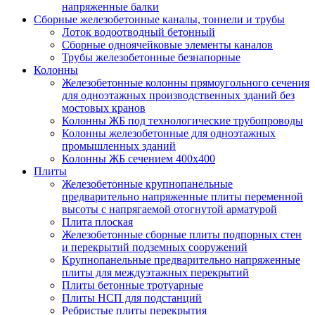
напряженные балки
Сборные железобетонные каналы, тоннели и трубы
Лоток водоотводный бетонный
Сборные одноячейковые элементы каналов
Трубы железобетонные безнапорные
Колонны
Железобетонные колонны прямоугольного сечения
для одноэтажных производственных зданий без
мостовых кранов
Колонны ЖБ под технологические трубопроводы
Колонны железобетонные для одноэтажных
промышленных зданий
Колонны ЖБ сечением 400х400
Плиты
Железобетонные крупнопанельные
предварительно напряженные плиты переменной
высоты с напрягаемой отогнутой арматурой
Плита плоская
Железобетонные сборные плиты подпорных стен
и перекрытий подземных сооружений
Крупнопанельные предварительно напряженные
плиты для междуэтажных перекрытий
Плиты бетонные тротуарные
Плиты НСП для подстанций
Ребристые плиты перекрытия