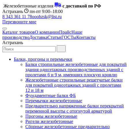
Железобетонные изделия
с доставкой по РФ
Астрахань
пн-пт 9:00–18:00
8 343 361 11 78
ooobzsk@list.ru
Перезвоните мне
Каталог товаров
О компании
Прайс
Наше
производство
Доставка
Статьи
ГОСТы
Контакты
Астрахань
Балки, прогоны и перемычки
Балки стропильные железобетонные для покрытий
здания одноэтажных производственных зданий с
пролетами 6 и 9 м, имеющих плоскую кровлю
Железобетонные стропильные решетчатые балки
для покрытий одноэтажных зданий с пролетами
12 и 18 м
Фундаментные балки ФБ
Перемычки железобетонные
Предварительно напряженные балки перекрытий
переменной высоты с отогнутой арматурой
Прогоны железобетонные
Ригели железобетонные
Сборные железобетонные предварительно