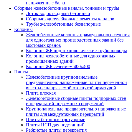
напряженные балки
Сборные железобетонные каналы, тоннели и трубы
Лоток водоотводный бетонный
Сборные одноячейковые элементы каналов
Трубы железобетонные безнапорные
Колонны
Железобетонные колонны прямоугольного сечения
для одноэтажных производственных зданий без
мостовых кранов
Колонны ЖБ под технологические трубопроводы
Колонны железобетонные для одноэтажных
промышленных зданий
Колонны ЖБ сечением 400х400
Плиты
Железобетонные крупнопанельные
предварительно напряженные плиты переменной
высоты с напрягаемой отогнутой арматурой
Плита плоская
Железобетонные сборные плиты подпорных стен
и перекрытий подземных сооружений
Крупнопанельные предварительно напряженные
плиты для междуэтажных перекрытий
Плиты бетонные тротуарные
Плиты НСП для подстанций
Ребристые плиты перекрытия