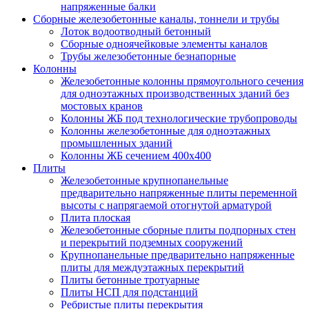
напряженные балки
Сборные железобетонные каналы, тоннели и трубы
Лоток водоотводный бетонный
Сборные одноячейковые элементы каналов
Трубы железобетонные безнапорные
Колонны
Железобетонные колонны прямоугольного сечения
для одноэтажных производственных зданий без
мостовых кранов
Колонны ЖБ под технологические трубопроводы
Колонны железобетонные для одноэтажных
промышленных зданий
Колонны ЖБ сечением 400х400
Плиты
Железобетонные крупнопанельные
предварительно напряженные плиты переменной
высоты с напрягаемой отогнутой арматурой
Плита плоская
Железобетонные сборные плиты подпорных стен
и перекрытий подземных сооружений
Крупнопанельные предварительно напряженные
плиты для междуэтажных перекрытий
Плиты бетонные тротуарные
Плиты НСП для подстанций
Ребристые плиты перекрытия