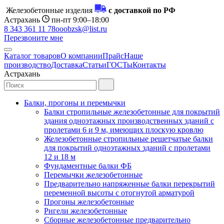
Железобетонные изделия
с доставкой по РФ
Астрахань
пн-пт 9:00–18:00
8 343 361 11 78
ooobzsk@list.ru
Перезвоните мне
Каталог товаров
О компании
Прайс
Наше
производство
Доставка
Статьи
ГОСТы
Контакты
Астрахань
Балки, прогоны и перемычки
Балки стропильные железобетонные для покрытий
здания одноэтажных производственных зданий с
пролетами 6 и 9 м, имеющих плоскую кровлю
Железобетонные стропильные решетчатые балки
для покрытий одноэтажных зданий с пролетами
12 и 18 м
Фундаментные балки ФБ
Перемычки железобетонные
Предварительно напряженные балки перекрытий
переменной высоты с отогнутой арматурой
Прогоны железобетонные
Ригели железобетонные
Сборные железобетонные предварительно