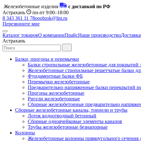
Железобетонные изделия
с доставкой по РФ
Астрахань
пн-пт 9:00–18:00
8 343 361 11 78
ooobzsk@list.ru
Перезвоните мне
Каталог товаров
О компании
Прайс
Наше производство
Доставка
Астрахань
Балки, прогоны и перемычки
Балки стропильные железобетонные для покрытий 
Железобетонные стропильные решетчатые балки для
Фундаментные балки ФБ
Перемычки железобетонные
Предварительно напряженные балки перекрытий пе
Прогоны железобетонные
Ригели железобетонные
Сборные железобетонные предварительно напряже
Сборные железобетонные каналы, тоннели и трубы
Лоток водоотводный бетонный
Сборные одноячейковые элементы каналов
Трубы железобетонные безнапорные
Колонны
Железобетонные колонны прямоугольного сечения 