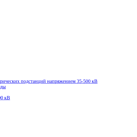
трических подстанций напряжением 35-500 кВ
оды
00 кВ