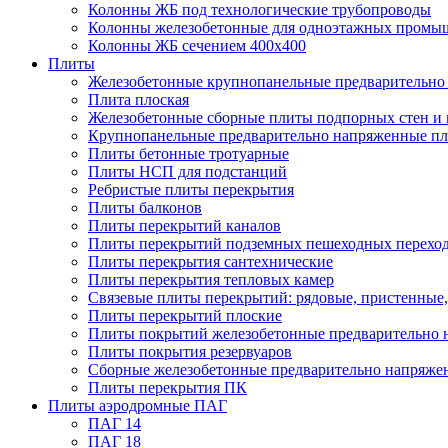
Колонны ЖБ под технологические трубопроводы
Колонны железобетонные для одноэтажных промы
Колонны ЖБ сечением 400х400
Плиты
Железобетонные крупнопанельные предварительно 
Плита плоская
Железобетонные сборные плиты подпорных стен и
Крупнопанельные предварительно напряженные п
Плиты бетонные тротуарные
Плиты НСП для подстанций
Ребристые плиты перекрытия
Плиты балконов
Плиты перекрытий каналов
Плиты перекрытий подземных пешеходных перехо
Плиты перекрытия сантехнические
Плиты перекрытия тепловых камер
Связевые плиты перекрытий: рядовые, пристенные,
Плиты перекрытий плоские
Плиты покрытий железобетонные предварительно н
Плиты покрытия резервуаров
Сборные железобетонные предварительно напряже
Плиты перекрытия ПК
Плиты аэродромные ПАГ
ПАГ 14
ПАГ 18