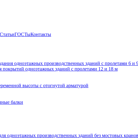
Статьи
ГОСТы
Контакты
здания одноэтажных производственных зданий с пролетами 6 и
 покрытий одноэтажных зданий с пролетами 12 и 18 м
ременной высоты с отогнутой арматурой
нные балки
для одноэтажных производственных зданий без мостовых крано