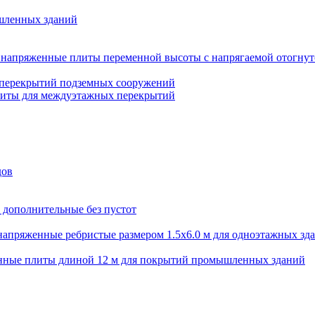
шленных зданий
напряженные плиты переменной высоты с напрягаемой отогнут
 перекрытий подземных сооружений
литы для междуэтажных перекрытий
дов
 дополнительные без пустот
апряженные ребристые размером 1.5х6.0 м для одноэтажных зд
нные плиты длиной 12 м для покрытий промышленных зданий