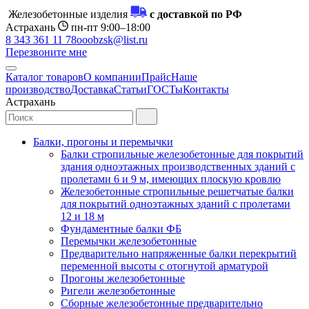
Железобетонные изделия
с доставкой по РФ
Астрахань
пн-пт 9:00–18:00
8 343 361 11 78
ooobzsk@list.ru
Перезвоните мне
Каталог товаров
О компании
Прайс
Наше
производство
Доставка
Статьи
ГОСТы
Контакты
Астрахань
Балки, прогоны и перемычки
Балки стропильные железобетонные для покрытий
здания одноэтажных производственных зданий с
пролетами 6 и 9 м, имеющих плоскую кровлю
Железобетонные стропильные решетчатые балки
для покрытий одноэтажных зданий с пролетами
12 и 18 м
Фундаментные балки ФБ
Перемычки железобетонные
Предварительно напряженные балки перекрытий
переменной высоты с отогнутой арматурой
Прогоны железобетонные
Ригели железобетонные
Сборные железобетонные предварительно