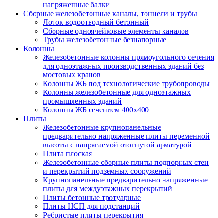
напряженные балки
Сборные железобетонные каналы, тоннели и трубы
Лоток водоотводный бетонный
Сборные одноячейковые элементы каналов
Трубы железобетонные безнапорные
Колонны
Железобетонные колонны прямоугольного сечения
для одноэтажных производственных зданий без
мостовых кранов
Колонны ЖБ под технологические трубопроводы
Колонны железобетонные для одноэтажных
промышленных зданий
Колонны ЖБ сечением 400х400
Плиты
Железобетонные крупнопанельные
предварительно напряженные плиты переменной
высоты с напрягаемой отогнутой арматурой
Плита плоская
Железобетонные сборные плиты подпорных стен
и перекрытий подземных сооружений
Крупнопанельные предварительно напряженные
плиты для междуэтажных перекрытий
Плиты бетонные тротуарные
Плиты НСП для подстанций
Ребристые плиты перекрытия