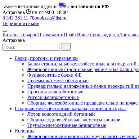
Железобетонные изделия
с доставкой по РФ
Астрахань
пн-пт 9:00–18:00
8 343 361 11 78
ooobzsk@list.ru
Перезвоните мне
Каталог товаров
О компании
Прайс
Наше производство
Доставка
Астрахань
Балки, прогоны и перемычки
Балки стропильные железобетонные для покрытий 
Железобетонные стропильные решетчатые балки для
Фундаментные балки ФБ
Перемычки железобетонные
Предварительно напряженные балки перекрытий пе
Прогоны железобетонные
Ригели железобетонные
Сборные железобетонные предварительно напряже
Сборные железобетонные каналы, тоннели и трубы
Лоток водоотводный бетонный
Сборные одноячейковые элементы каналов
Трубы железобетонные безнапорные
Колонны
Железобетонные колонны прямоугольного сечения 