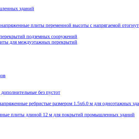
шленных зданий
напряженные плиты переменной высоты с напрягаемой отогнут
 перекрытий подземных сооружений
литы для междуэтажных перекрытий
дов
 дополнительные без пустот
апряженные ребристые размером 1.5х6.0 м для одноэтажных зд
нные плиты длиной 12 м для покрытий промышленных зданий