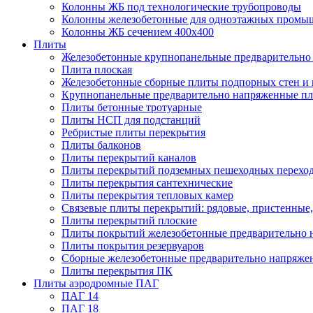
Колонны ЖБ под технологические трубопроводы
Колонны железобетонные для одноэтажных промы
Колонны ЖБ сечением 400х400
Плиты
Железобетонные крупнопанельные предварительно 
Плита плоская
Железобетонные сборные плиты подпорных стен и
Крупнопанельные предварительно напряженные п
Плиты бетонные тротуарные
Плиты НСП для подстанций
Ребристые плиты перекрытия
Плиты балконов
Плиты перекрытий каналов
Плиты перекрытий подземных пешеходных перехо
Плиты перекрытия сантехнические
Плиты перекрытия тепловых камер
Связевые плиты перекрытий: рядовые, пристенные,
Плиты перекрытий плоские
Плиты покрытий железобетонные предварительно н
Плиты покрытия резервуаров
Сборные железобетонные предварительно напряже
Плиты перекрытия ПК
Плиты аэродромные ПАГ
ПАГ 14
ПАГ 18