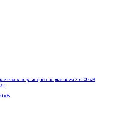
трических подстанций напряжением 35-500 кВ
оды
00 кВ