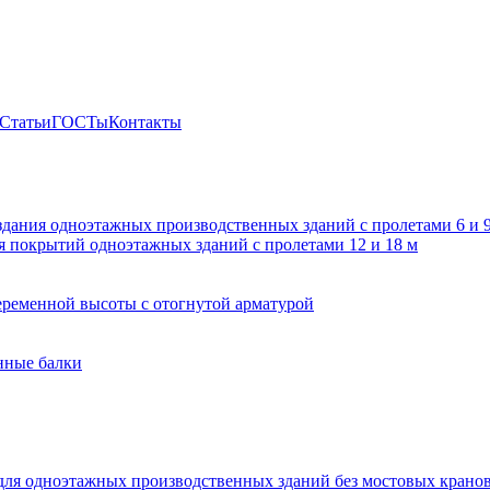
Статьи
ГОСТы
Контакты
здания одноэтажных производственных зданий с пролетами 6 и
 покрытий одноэтажных зданий с пролетами 12 и 18 м
ременной высоты с отогнутой арматурой
нные балки
для одноэтажных производственных зданий без мостовых крано