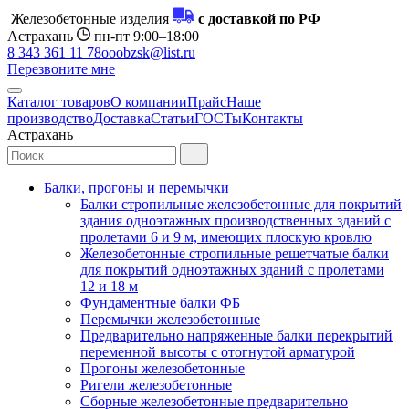
Железобетонные изделия
с доставкой по РФ
Астрахань
пн-пт 9:00–18:00
8 343 361 11 78
ooobzsk@list.ru
Перезвоните мне
Каталог товаров
О компании
Прайс
Наше
производство
Доставка
Статьи
ГОСТы
Контакты
Астрахань
Балки, прогоны и перемычки
Балки стропильные железобетонные для покрытий
здания одноэтажных производственных зданий с
пролетами 6 и 9 м, имеющих плоскую кровлю
Железобетонные стропильные решетчатые балки
для покрытий одноэтажных зданий с пролетами
12 и 18 м
Фундаментные балки ФБ
Перемычки железобетонные
Предварительно напряженные балки перекрытий
переменной высоты с отогнутой арматурой
Прогоны железобетонные
Ригели железобетонные
Сборные железобетонные предварительно