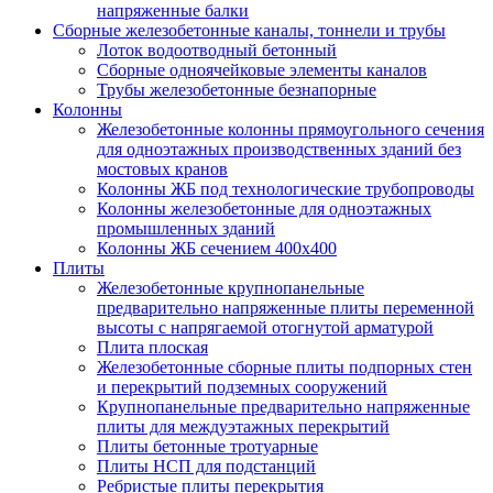
напряженные балки
Сборные железобетонные каналы, тоннели и трубы
Лоток водоотводный бетонный
Сборные одноячейковые элементы каналов
Трубы железобетонные безнапорные
Колонны
Железобетонные колонны прямоугольного сечения
для одноэтажных производственных зданий без
мостовых кранов
Колонны ЖБ под технологические трубопроводы
Колонны железобетонные для одноэтажных
промышленных зданий
Колонны ЖБ сечением 400х400
Плиты
Железобетонные крупнопанельные
предварительно напряженные плиты переменной
высоты с напрягаемой отогнутой арматурой
Плита плоская
Железобетонные сборные плиты подпорных стен
и перекрытий подземных сооружений
Крупнопанельные предварительно напряженные
плиты для междуэтажных перекрытий
Плиты бетонные тротуарные
Плиты НСП для подстанций
Ребристые плиты перекрытия