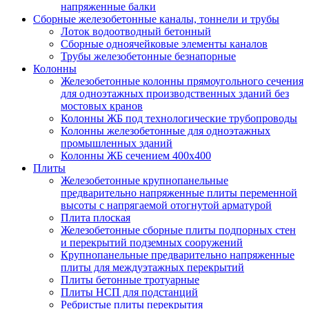
напряженные балки
Сборные железобетонные каналы, тоннели и трубы
Лоток водоотводный бетонный
Сборные одноячейковые элементы каналов
Трубы железобетонные безнапорные
Колонны
Железобетонные колонны прямоугольного сечения
для одноэтажных производственных зданий без
мостовых кранов
Колонны ЖБ под технологические трубопроводы
Колонны железобетонные для одноэтажных
промышленных зданий
Колонны ЖБ сечением 400х400
Плиты
Железобетонные крупнопанельные
предварительно напряженные плиты переменной
высоты с напрягаемой отогнутой арматурой
Плита плоская
Железобетонные сборные плиты подпорных стен
и перекрытий подземных сооружений
Крупнопанельные предварительно напряженные
плиты для междуэтажных перекрытий
Плиты бетонные тротуарные
Плиты НСП для подстанций
Ребристые плиты перекрытия