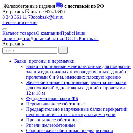
Железобетонные изделия
с доставкой по РФ
Астрахань
пн-пт 9:00–18:00
8 343 361 11 78
ooobzsk@list.ru
Перезвоните мне
Каталог товаров
О компании
Прайс
Наше
производство
Доставка
Статьи
ГОСТы
Контакты
Астрахань
Балки, прогоны и перемычки
Балки стропильные железобетонные для покрытий
здания одноэтажных производственных зданий с
пролетами 6 и 9 м, имеющих плоскую кровлю
Железобетонные стропильные решетчатые балки
для покрытий одноэтажных зданий с пролетами
12 и 18 м
Фундаментные балки ФБ
Перемычки железобетонные
Предварительно напряженные балки перекрытий
переменной высоты с отогнутой арматурой
Прогоны железобетонные
Ригели железобетонные
Сборные железобетонные предварительно