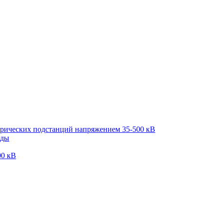
трических подстанций напряжением 35-500 кВ
оды
00 кВ