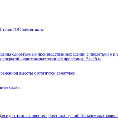
Статьи
ГОСТы
Контакты
здания одноэтажных производственных зданий с пролетами 6 и
 покрытий одноэтажных зданий с пролетами 12 и 18 м
ременной высоты с отогнутой арматурой
нные балки
для одноэтажных производственных зданий без мостовых крано