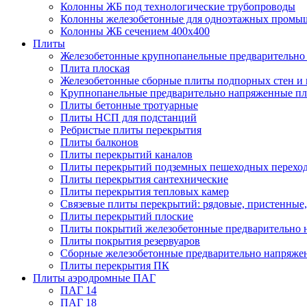
Колонны ЖБ под технологические трубопроводы
Колонны железобетонные для одноэтажных промы
Колонны ЖБ сечением 400х400
Плиты
Железобетонные крупнопанельные предварительно 
Плита плоская
Железобетонные сборные плиты подпорных стен и
Крупнопанельные предварительно напряженные п
Плиты бетонные тротуарные
Плиты НСП для подстанций
Ребристые плиты перекрытия
Плиты балконов
Плиты перекрытий каналов
Плиты перекрытий подземных пешеходных перехо
Плиты перекрытия сантехнические
Плиты перекрытия тепловых камер
Связевые плиты перекрытий: рядовые, пристенные,
Плиты перекрытий плоские
Плиты покрытий железобетонные предварительно н
Плиты покрытия резервуаров
Сборные железобетонные предварительно напряже
Плиты перекрытия ПК
Плиты аэродромные ПАГ
ПАГ 14
ПАГ 18