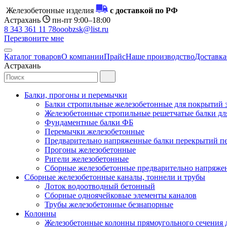
Железобетонные изделия
с доставкой по РФ
Астрахань
пн-пт 9:00–18:00
8 343 361 11 78
ooobzsk@list.ru
Перезвоните мне
Каталог товаров
О компании
Прайс
Наше производство
Доставка
Астрахань
Балки, прогоны и перемычки
Балки стропильные железобетонные для покрытий 
Железобетонные стропильные решетчатые балки для
Фундаментные балки ФБ
Перемычки железобетонные
Предварительно напряженные балки перекрытий пе
Прогоны железобетонные
Ригели железобетонные
Сборные железобетонные предварительно напряже
Сборные железобетонные каналы, тоннели и трубы
Лоток водоотводный бетонный
Сборные одноячейковые элементы каналов
Трубы железобетонные безнапорные
Колонны
Железобетонные колонны прямоугольного сечения 