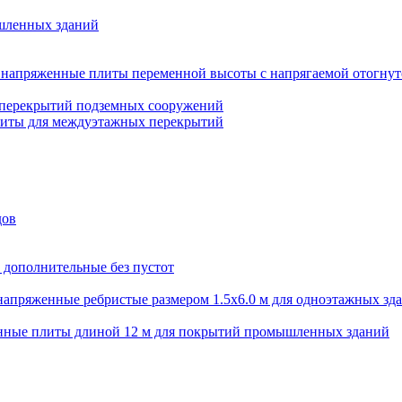
шленных зданий
напряженные плиты переменной высоты с напрягаемой отогнут
 перекрытий подземных сооружений
литы для междуэтажных перекрытий
дов
 дополнительные без пустот
апряженные ребристые размером 1.5х6.0 м для одноэтажных зд
нные плиты длиной 12 м для покрытий промышленных зданий