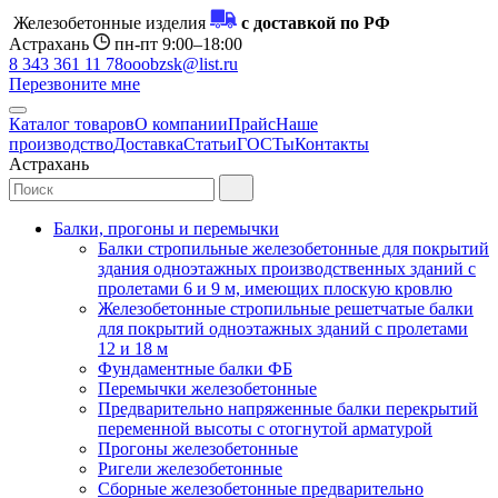
Железобетонные изделия
с доставкой по РФ
Астрахань
пн-пт 9:00–18:00
8 343 361 11 78
ooobzsk@list.ru
Перезвоните мне
Каталог товаров
О компании
Прайс
Наше
производство
Доставка
Статьи
ГОСТы
Контакты
Астрахань
Балки, прогоны и перемычки
Балки стропильные железобетонные для покрытий
здания одноэтажных производственных зданий с
пролетами 6 и 9 м, имеющих плоскую кровлю
Железобетонные стропильные решетчатые балки
для покрытий одноэтажных зданий с пролетами
12 и 18 м
Фундаментные балки ФБ
Перемычки железобетонные
Предварительно напряженные балки перекрытий
переменной высоты с отогнутой арматурой
Прогоны железобетонные
Ригели железобетонные
Сборные железобетонные предварительно