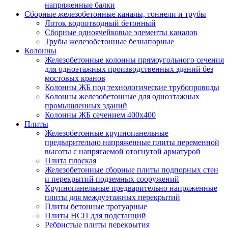
напряженные балки
Сборные железобетонные каналы, тоннели и трубы
Лоток водоотводный бетонный
Сборные одноячейковые элементы каналов
Трубы железобетонные безнапорные
Колонны
Железобетонные колонны прямоугольного сечения
для одноэтажных производственных зданий без
мостовых кранов
Колонны ЖБ под технологические трубопроводы
Колонны железобетонные для одноэтажных
промышленных зданий
Колонны ЖБ сечением 400х400
Плиты
Железобетонные крупнопанельные
предварительно напряженные плиты переменной
высоты с напрягаемой отогнутой арматурой
Плита плоская
Железобетонные сборные плиты подпорных стен
и перекрытий подземных сооружений
Крупнопанельные предварительно напряженные
плиты для междуэтажных перекрытий
Плиты бетонные тротуарные
Плиты НСП для подстанций
Ребристые плиты перекрытия