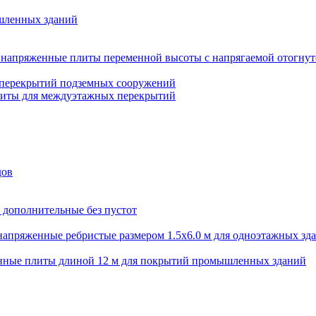
шленных зданий
напряженные плиты переменной высоты с напрягаемой отогнут
 перекрытий подземных сооружений
литы для междуэтажных перекрытий
дов
 дополнительные без пустот
апряженные ребристые размером 1.5х6.0 м для одноэтажных зд
нные плиты длиной 12 м для покрытий промышленных зданий