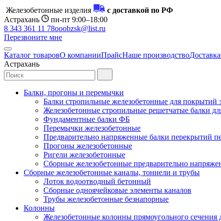
Железобетонные изделия
с доставкой по РФ
Астрахань
пн-пт 9:00–18:00
8 343 361 11 78
ooobzsk@list.ru
Перезвоните мне
Каталог товаров
О компании
Прайс
Наше производство
Доставка
Астрахань
Балки, прогоны и перемычки
Балки стропильные железобетонные для покрытий 
Железобетонные стропильные решетчатые балки для
Фундаментные балки ФБ
Перемычки железобетонные
Предварительно напряженные балки перекрытий пе
Прогоны железобетонные
Ригели железобетонные
Сборные железобетонные предварительно напряже
Сборные железобетонные каналы, тоннели и трубы
Лоток водоотводный бетонный
Сборные одноячейковые элементы каналов
Трубы железобетонные безнапорные
Колонны
Железобетонные колонны прямоугольного сечения 