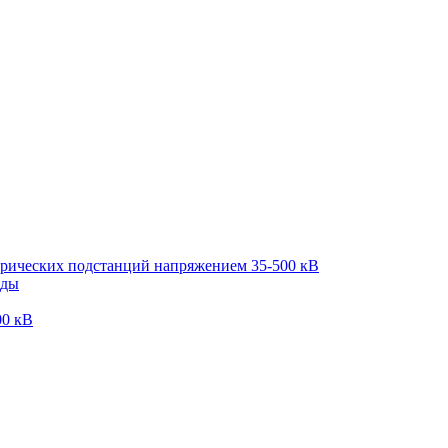
трических подстанций напряжением 35-500 кВ
оды
00 кВ