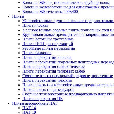
Колонны ЖБ под технологические трубопроводы
Колонны железобетонные для одноэтажных промы
Колонны ЖБ сечением 400х400
Плиты
Железобетонные крупнопанельные предварительно 
Плита плоская
Железобетонные сборные плиты подпорных стен и
Крупнопанельные предварительно напряженные п
Плиты бетонные тротуарные
Плиты НСП для подстанций
Ребристые плиты перекрытия
Плиты балконов
Плиты перекрытий каналов
Плиты перекрытий подземных пешеходных перехо
Плиты перекрытия сантехнические
Плиты перекрытия тепловых камер
Связевые плиты перекрытий: рядовые, пристенные,
Плиты перекрытий плоские
Плиты покрытий железобетонные предварительно н
Плиты покрытия резервуаров
Сборные железобетонные предварительно напряже
Плиты перекрытия ПК
Плиты аэродромные ПАГ
ПАГ 14
ПАГ 18