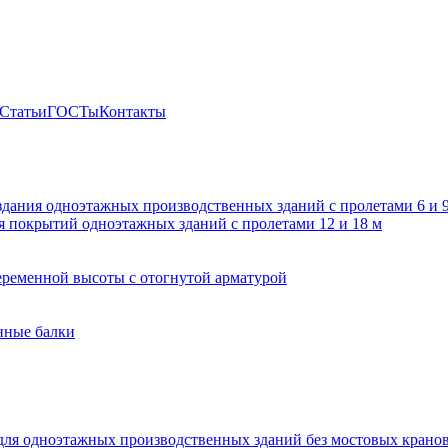
Статьи
ГОСТы
Контакты
здания одноэтажных производственных зданий с пролетами 6 и
 покрытий одноэтажных зданий с пролетами 12 и 18 м
ременной высоты с отогнутой арматурой
нные балки
для одноэтажных производственных зданий без мостовых крано