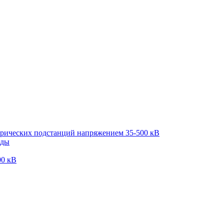
трических подстанций напряжением 35-500 кВ
оды
00 кВ