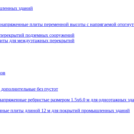
шленных зданий
напряженные плиты переменной высоты с напрягаемой отогнут
 перекрытий подземных сооружений
литы для междуэтажных перекрытий
дов
 дополнительные без пустот
апряженные ребристые размером 1.5х6.0 м для одноэтажных зд
нные плиты длиной 12 м для покрытий промышленных зданий