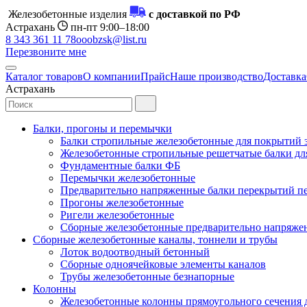
Железобетонные изделия
с доставкой по РФ
Астрахань
пн-пт 9:00–18:00
8 343 361 11 78
ooobzsk@list.ru
Перезвоните мне
Каталог товаров
О компании
Прайс
Наше производство
Доставка
Астрахань
Балки, прогоны и перемычки
Балки стропильные железобетонные для покрытий 
Железобетонные стропильные решетчатые балки для
Фундаментные балки ФБ
Перемычки железобетонные
Предварительно напряженные балки перекрытий пе
Прогоны железобетонные
Ригели железобетонные
Сборные железобетонные предварительно напряже
Сборные железобетонные каналы, тоннели и трубы
Лоток водоотводный бетонный
Сборные одноячейковые элементы каналов
Трубы железобетонные безнапорные
Колонны
Железобетонные колонны прямоугольного сечения 