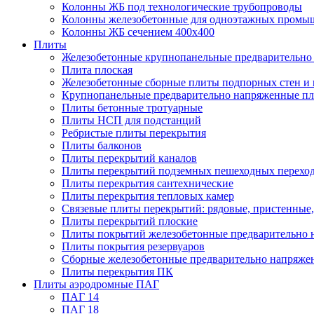
Колонны ЖБ под технологические трубопроводы
Колонны железобетонные для одноэтажных промы
Колонны ЖБ сечением 400х400
Плиты
Железобетонные крупнопанельные предварительно 
Плита плоская
Железобетонные сборные плиты подпорных стен и
Крупнопанельные предварительно напряженные п
Плиты бетонные тротуарные
Плиты НСП для подстанций
Ребристые плиты перекрытия
Плиты балконов
Плиты перекрытий каналов
Плиты перекрытий подземных пешеходных перехо
Плиты перекрытия сантехнические
Плиты перекрытия тепловых камер
Связевые плиты перекрытий: рядовые, пристенные,
Плиты перекрытий плоские
Плиты покрытий железобетонные предварительно н
Плиты покрытия резервуаров
Сборные железобетонные предварительно напряже
Плиты перекрытия ПК
Плиты аэродромные ПАГ
ПАГ 14
ПАГ 18