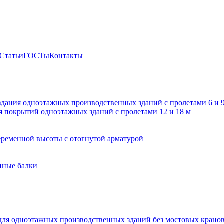
Статьи
ГОСТы
Контакты
здания одноэтажных производственных зданий с пролетами 6 и
 покрытий одноэтажных зданий с пролетами 12 и 18 м
ременной высоты с отогнутой арматурой
нные балки
для одноэтажных производственных зданий без мостовых крано